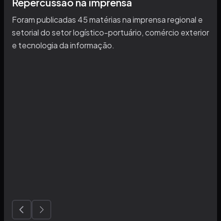
Repercussão na imprensa
Foram publicadas 45 matérias na imprensa regional e
setorial do setor logístico-portuário, comércio exterior
e tecnologia da informação.
Santa Portal
Hackathon do Porto de Santos promete integrar a co
...
Data da matéria:
31/05
Acessar notícia