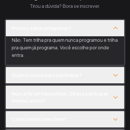
Tirou a dúvida? Bora se inscrever.
Preciso saber programar?
Não. Tem trilha pra quem nunca programou e trilha
pra quem já programa. Você escolhe por onde
entra.
Quanto custa para participar?
Nunca fiz um hackathon. Dá pra participar
mesmo assim?
Como monto meu time?